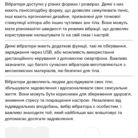
Вібратори доступні у різних формах і розмірах. Деякі з них
мають пенісоподібну форму, що дозволяє симулювати пеніс,
інші мають ергономічні дизайни, призначені для точкової
стимуляції клітора або інших чутливих зон тіла. Вони можуть
мати різноманітні швидкості та режими вібрації, що дозволяє
користувачам налаштувати їх на свій смак і настрій.
Деякі вібратори мають додаткові функції, такі як обігрівання,
заряджання через USB, або можливість використання
дистанційного керування з допомогою смартфона. Важливо
зазначити, що багато сучасних вібраторів виготовляються з
високоякісних матеріалів, які безпечні для тіла.
Вібратори дозволяють людям досліджувати своє тіло,
збільшувати задоволення і вдосконалювати своє сексуальне
життя. Вони можуть бути корисними для збереження здоров'я,
зниження стресу та покращення настрою. Незалежно від
індивідуальних вподобань, вибір вібратора є особистим, і
важливо знаходити той, який найбільше вас влаштовує та
допомагає досягати задоволення.