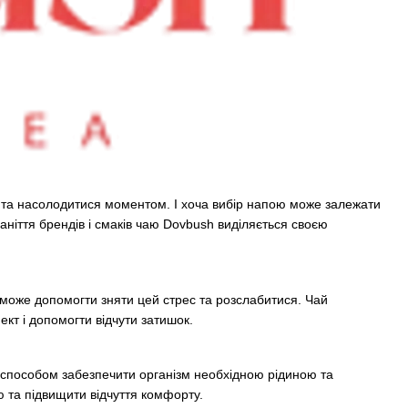
я та насолодитися моментом. І хоча вибір напою може залежати
аніття брендів і смаків чаю Dovbush виділяється своєю
 може допомогти зняти цей стрес та розслабитися. Чай
кт і допомогти відчути затишок.
 способом забезпечити організм необхідною рідиною та
ю та підвищити відчуття комфорту.