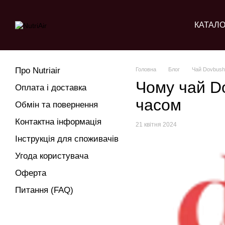
Перейти до основного контенту
КАТАЛО
Про Nutriair
Головна
Блог
Чай Dovbush
Чому чай D
Оплата і доставка
часом
Обмін та повернення
Контактна інформація
21 квітня 2024
Інструкція для споживачів
Угода користувача
Оферта
Питання (FAQ)