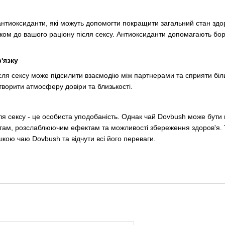
антиоксиданти, які можуть допомогти покращити загальний стан здор
ом до вашого раціону після сексу. Антиоксиданти допомагають боро
'язку
ля сексу може підсилити взаємодію між партнерами та сприяти біль
ворити атмосферу довіри та близькості.
після сексу - це особиста уподобаність. Однак чай Dovbush може бу
нтам, розслаблюючим ефектам та можливості збереження здоров'я.
кою чаю Dovbush та відчути всі його переваги.