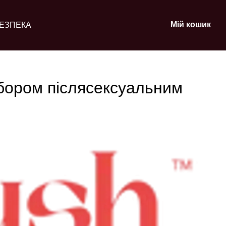
Мій кошик
ЕЗПЕКА
бором післясексуальним