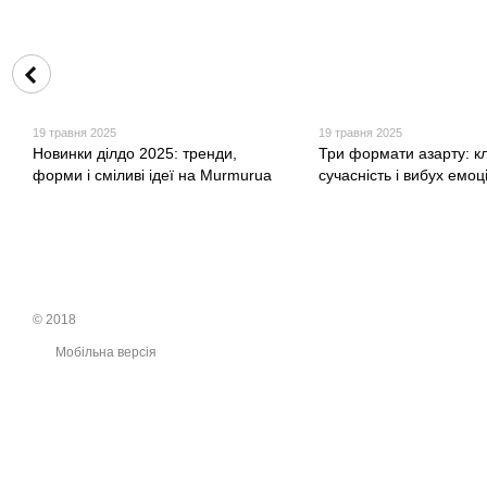
19 травня 2025
19 травня 2025
Новинки ділдо 2025: тренди,
Три формати азарту: к
форми і сміливі ідеї на Murmurua
сучасність і вибух емоц
© 2018
Мобільна версія