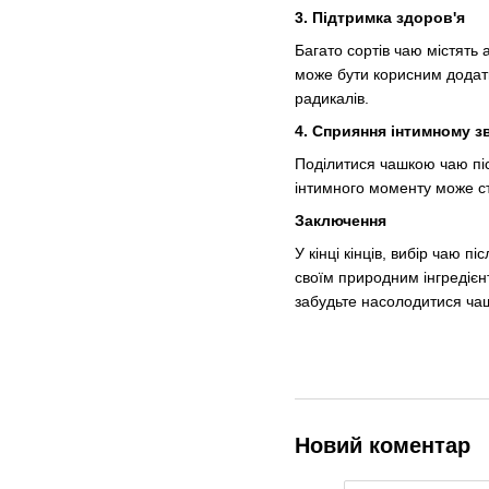
3.
Підтримка здоров'я
Багато сортів чаю містять 
може бути корисним додатк
радикалів.
4.
Сприяння інтимному зв
Поділитися чашкою чаю піс
інтимного моменту може ст
Заключення
У кінці кінців, вибір чаю 
своїм природним інгредіє
забудьте насолодитися чаш
Новий коментар