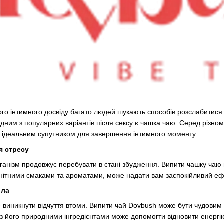
ного інтимного досвіду багато людей шукають способів розслабитис
одним з популярних варіантів після сексу є чашка чаю. Серед різном
и ідеальним супутником для завершення інтимного моменту.
я стресу
рганізм продовжує перебувати в стані збудження. Випити чашку чаю
анітними смаками та ароматами, може надати вам заспокійливий ефе
іла
 виникнути відчуття втоми. Випити чай Dovbush може бути чудовим
й з його природними інгредієнтами може допомогти відновити енергі