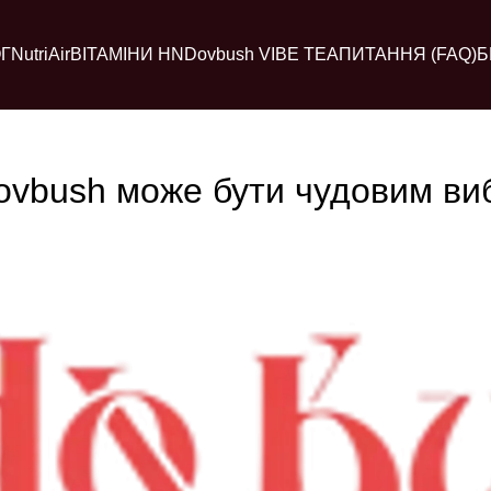
Г
NutriAir
ВІТАМІНИ HN
Dovbush VIBE TEA
ПИТАННЯ (FAQ)
Б
ovbush може бути чудовим ви