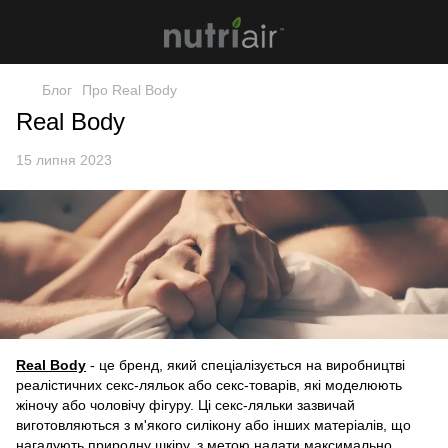
Блог
Про Real Body
Real Body
15 липня 2023
Real Body
- це бренд, який спеціалізується на виробництві
реалістичних секс-ляльок або секс-товарів, які моделюють
жіночу або чоловічу фігуру. Ці секс-ляльки зазвичай
виготовляються з м'якого силікону або інших матеріалів, що
нагадують природну шкіру, з метою надати максимально