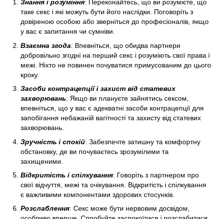
Знання і розуміння
: Переконайтесь, що ви розумієте, що
таке секс і які можуть бути його наслідки. Поговоріть з
довіреною особою або зверніться до професіоналів, якщо
у вас є запитання чи сумніви.
Взаємна згода
: Впевніться, що обидва партнери
добровільно згодні на перший секс і розуміють свої права і
межі. Ніхто не повинен почуватися примусованим до цього
кроку.
Засоби контрацепції і захист від статевих
захворювань
: Якщо ви плануєте зайнятись сексом,
впевніться, що у вас є адекватні засоби контрацепції для
запобігання небажаній вагітності та захисту від статевих
захворювань.
Зручність і спокій
: Забезпечте затишну та комфортну
обстановку, де ви почуваєтесь зрозумілими та
захищеними.
Відкритість і спілкування
: Говоріть з партнером про
свої відчуття, межі та очікування. Відкритість і спілкування
є важливими компонентами здорових стосунків.
Розслаблення
: Секс може бути нервовим досвідом,
особливо вперше. Спробуйте заспокоїтися і розслабитися