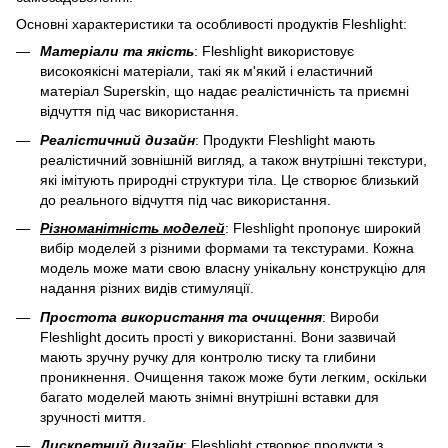
Основні характеристики та особливості продуктів Fleshlight:
Матеріали та якість
: Fleshlight використовує
високоякісні матеріали, такі як м'який і еластичний
матеріал Superskin, що надає реалістичність та приємні
відчуття під час використання.
Реалістичний дизайн
: Продукти Fleshlight мають
реалістичний зовнішній вигляд, а також внутрішні текстури,
які імітують природні структури тіла. Це створює близький
до реального відчуття під час використання.
Різноманітність моделей
: Fleshlight пропонує широкий
вибір моделей з різними формами та текстурами. Кожна
модель може мати свою власну унікальну конструкцію для
надання різних видів стимуляції.
Простота використання та очищення
: Вироби
Fleshlight досить прості у використанні. Вони зазвичай
мають зручну ручку для контролю тиску та глибини
проникнення. Очищення також може бути легким, оскільки
багато моделей мають знімні внутрішні вставки для
зручності миття.
Дискретний дизайн
: Fleshlight створює продукти з