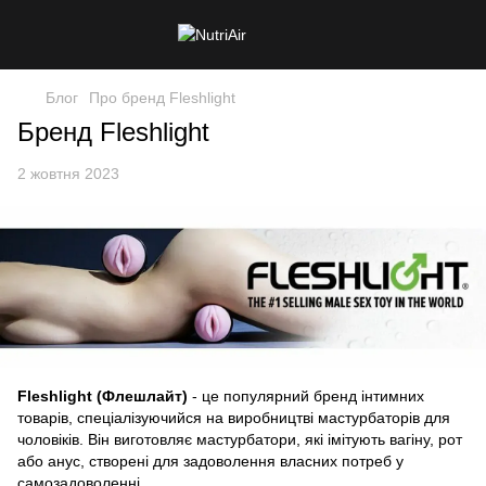
Блог
Про бренд Fleshlight
Бренд Fleshlight
2 жовтня 2023
Fleshlight (Флешлайт)
- це популярний бренд інтимних
товарів, спеціалізуючийся на виробництві мастурбаторів для
чоловіків. Він виготовляє мастурбатори, які імітують вагіну, рот
або анус, створені для задоволення власних потреб у
самозадоволенні.