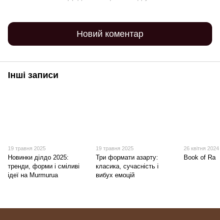
Новий коментар
Інші записи
19 травня 2025
19 травня 2025
26 квітня 2024
Новинки ділдо 2025:
Три формати азарту:
Book of Ra
тренди, форми і сміливі
класика, сучасність і
ідеї на Murmurua
вибух емоцій