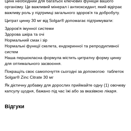
Цинк необхідний для багатьох ключових функцій вашого
організму. Це важливий мінерал і антиоксидант, який відіграє
важливу роль у підтримці загального здоров’я та добробуту.
Цитрат цинку 30 мг від Solgar® допомагає підтримувати:
Здоров'я імунної системи
Здорова шкіра та очі
Нормальний смак і зір
Нормальні функції скелета, ендокринної та репродуктивної
систем
Наша першокласна формула містить цитратну форму цинку
для оптимального засвоєння.
Покращіть своє самопочуття сьогодні за допомогою таблеток
Solgar® Zinc Citrate 30 мг
Як дієтичну добавку для дорослих приймайте одну (1) овочеву
капсулу щодня, бажано під час їжі або за вказівкою лікаря.
Відгуки