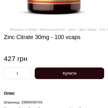
Вітаміни та БАДи
Мікроелементи>
Цинк
Цинк Solgar
Zinc 
Zinc Citrate 30mg - 100 vcaps
427 грн
Купити
Опис
Штрихкод: 33984036703