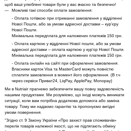
щоб ваші улюблені товари були у вас вчасно та безпечно!
Можливі такі способи оплати замовлення:
- Оплата готівкою при отриманні замовлення у відділенні
Нової Пошти, або за умови адресної доставки – кур'єру
Нової Пошти.
Мінімальна передплата для наложених платежів 150 грн.
- Оплата карткою у відділенні Нової пошти, або за умови
адресної доставки – оплата карткою у кур'єр Нової Пошти.
Мінімальна передплата для наложених платежів 150 грн.
- Оплата онлайн на сайті при оформленні замовлення.
Власники карток Visa та MasterCard можуть повністю
сплатити замовлення в момент його оформлення. (В т.ч
через сервіси Приват24, LiqPay, ApplePay, Monopay)
Ми в Nutriair прагнемо забезпечити вашу повну задоволеність
нашими продуктами. Ми розуміємо, що іноді можуть виникати
ситуації, коли вам потрібна додаткова допомога або заміна
товару. Тому ми надаємо гарантію та пропонуємо вигідні
умови повернення.
"Згідно ст. 9 Закону України «Про захист прав споживачів»
перелік товарів належної якості, що не підлягають обміну