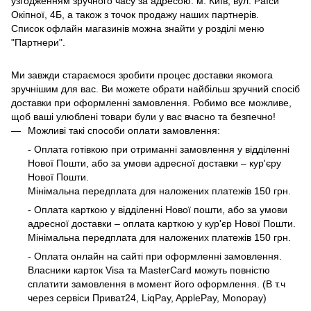
узгодженням зручного часу за адресою: м. Київ, вул. Раїси
Окіпної, 4Б, а також з точок продажу наших партнерів.
Список офлайн магазинів можна знайти у розділі меню
"Партнери".
Ми завжди стараємося зробити процес доставки якомога
зручнішим для вас. Ви можете обрати найбільш зручний спосіб
доставки при оформленні замовлення. Робимо все можливе,
щоб ваші улюблені товари були у вас вчасно та безпечно!
Можливі такі способи оплати замовлення:
- Оплата готівкою при отриманні замовлення у відділенні
Нової Пошти, або за умови адресної доставки – кур'єру
Нової Пошти.
Мінімальна передплата для наложених платежів 150 грн.
- Оплата карткою у відділенні Нової пошти, або за умови
адресної доставки – оплата карткою у кур'єр Нової Пошти.
Мінімальна передплата для наложених платежів 150 грн.
- Оплата онлайн на сайті при оформленні замовлення.
Власники карток Visa та MasterCard можуть повністю
сплатити замовлення в момент його оформлення. (В т.ч
через сервіси Приват24, LiqPay, ApplePay, Monopay)