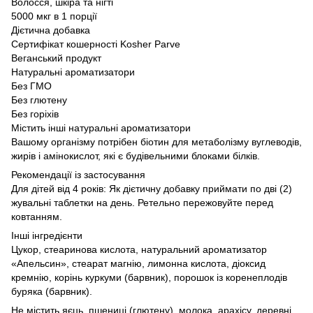
Волосся, шкіра та нігті
5000 мкг в 1 порції
Дієтична добавка
Сертифікат кошерності Kosher Parve
Веганський продукт
Натуральні ароматизатори
Без ГМО
Без глютену
Без горіхів
Містить інші натуральні ароматизатори
Вашому організму потрібен біотин для метаболізму вуглеводів,
жирів і амінокислот, які є будівельними блоками білків.
Рекомендації із застосування
Для дітей від 4 років: Як дієтичну добавку приймати по дві (2)
жувальні таблетки на день. Ретельно пережовуйте перед
ковтанням.
Інші інгредієнти
Цукор, стеаринова кислота, натуральний ароматизатор
«Апельсин», стеарат магнію, лимонна кислота, діоксид
кремнію, корінь куркуми (барвник), порошок із коренеплодів
буряка (барвник).
Не містить яєць, пшениці (глютену), молока, арахісу, деревні