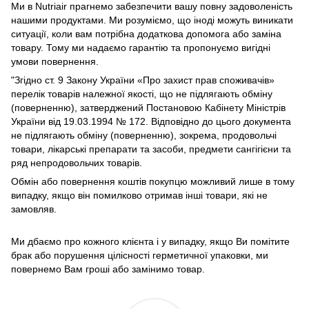
Ми в Nutriair прагнемо забезпечити вашу повну задоволеність
нашими продуктами. Ми розуміємо, що іноді можуть виникати
ситуації, коли вам потрібна додаткова допомога або заміна
товару. Тому ми надаємо гарантію та пропонуємо вигідні
умови повернення.
"Згідно ст. 9 Закону України «Про захист прав споживачів»
перелік товарів належної якості, що не підлягають обміну
(поверненню), затверджений Постановою Кабінету Міністрів
України від 19.03.1994 № 172. Відповідно до цього документа
не підлягають обміну (поверненню), зокрема, продовольчі
товари, лікарські препарати та засоби, предмети сангігієни та
ряд непродовольчих товарів.
Обмін або повернення коштів покупцю можливий лише в тому
випадку, якщо він помилково отримав інші товари, які не
замовляв.
Ми дбаємо про кожного клієнта і у випадку, якщо Ви помітите
брак або порушення цілісності герметичної упаковки, ми
повернемо Вам гроші або замінимо товар.