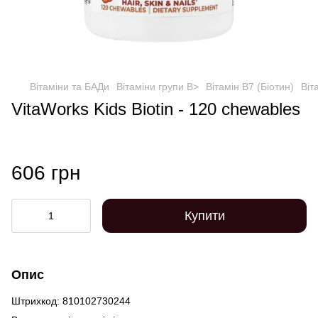
Вітаміни та БАДи
Вітаміни групи B>
Вітамін B7 (Біотин)
Віт
VitaWorks Kids Biotin - 120 сhewables
606 грн
Купити
Опис
Штрихкод: 810102730244