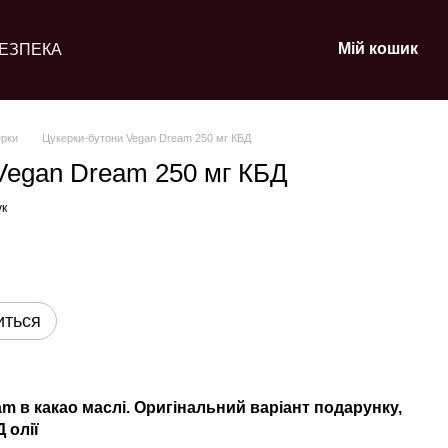
Мій кошик
ЕЗПЕКА
ерки
Цукерки-бутони Vegan Dream 250 мг КБД
Vegan Dream 250 мг КБД
ук
иться
m в какао маслі. Оригінальний варіант подарунку,
 олії