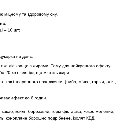
є міцному та здоровому сну.
на;
ці
– 10 шт;
цукерки на день.
тже діє краще з жирами. Тому для найкращого ефекту
бо 20 хв після їжі, що містить жири.
 так і тваринного походження (риба, м’ясо, горіхи, олія,
риває ефект до 6 годин.
какао, ксиліт березовий, горіх фісташка, кокос мелений,
аль, конопляне борошно подрібнене, ізолят КБД.