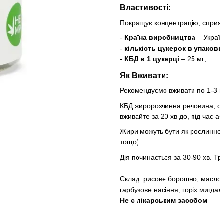
Властивості:
Покращує концентрацію, сприя
-
Країна виробництва
– Украї
-
кількість цукерок в упаков
-
КБД в 1 цукерці
– 25 мг;
Як Вживати:
Рекомендуємо вживати по 1-3 
КБД жиророзчинна речовина, о
вживайте за 20 хв до, під час а
Жири можуть бути як рослинного
тощо).
Дія починається за 30-90 хв. Т
Склад: рисове борошно, масло 
гарбузове насіння, горіх мигд
Не є лікарським засобом