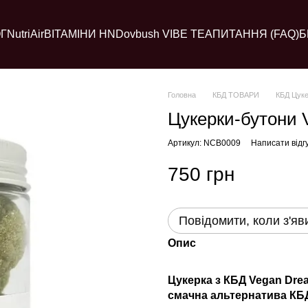
Г
NutriAir
ВІТАМІНИ HN
Dovbush VIBE TEA
ПИТАННЯ (FAQ)
Б
Головна
КБД ТОВАРИ
КБД Цук
Цукерки-бутони 
Артикул: NCB0009
Написати відг
750 грн
Повідомити, коли з'яв
Опис
Цукерка з КБД Vegan Drea
смачна альтернатива КБД