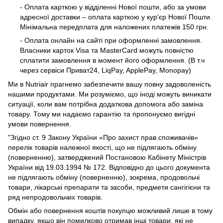
- Оплата карткою у відділенні Нової пошти, або за умови
адресної доставки – оплата карткою у кур'єр Нової Пошти.
Мінімальна передплата для наложених платежів 150 грн.
- Оплата онлайн на сайті при оформленні замовлення.
Власники карток Visa та MasterCard можуть повністю
сплатити замовлення в момент його оформлення. (В т.ч
через сервіси Приват24, LiqPay, ApplePay, Monopay)
Ми в Nutriair прагнемо забезпечити вашу повну задоволеність
нашими продуктами. Ми розуміємо, що іноді можуть виникати
ситуації, коли вам потрібна додаткова допомога або заміна
товару. Тому ми надаємо гарантію та пропонуємо вигідні
умови повернення.
"Згідно ст. 9 Закону України «Про захист прав споживачів»
перелік товарів належної якості, що не підлягають обміну
(поверненню), затверджений Постановою Кабінету Міністрів
України від 19.03.1994 № 172. Відповідно до цього документа
не підлягають обміну (поверненню), зокрема, продовольчі
товари, лікарські препарати та засоби, предмети сангігієни та
ряд непродовольчих товарів.
Обмін або повернення коштів покупцю можливий лише в тому
випадку, якщо він помилково отримав інші товари, які не