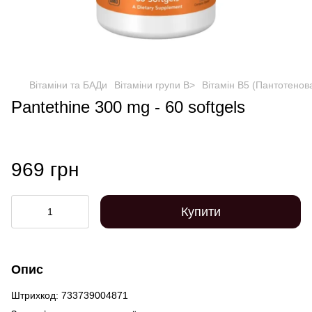
Вітаміни та БАДи
Вітаміни групи B>
Вітамін B5 (Пантотенов
Pantethine 300 mg - 60 softgels
969 грн
Купити
Опис
Штрихкод: 733739004871