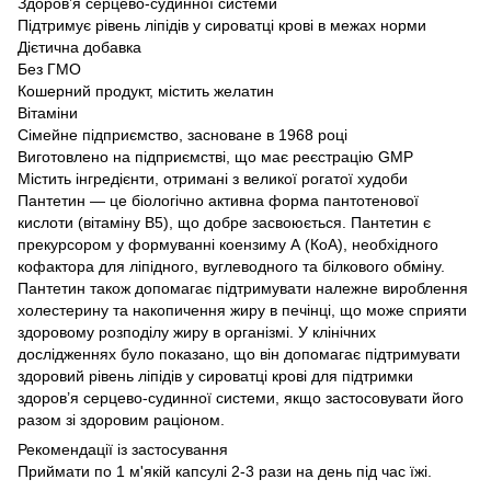
Здоров’я серцево-судинної системи
Підтримує рівень ліпідів у сироватці крові в межах норми
Дієтична добавка
Без ГМО
Кошерний продукт, містить желатин
Вітаміни
Сімейне підприємство, засноване в 1968 році
Виготовлено на підприємстві, що має реєстрацію GMP
Містить інгредієнти, отримані з великої рогатої худоби
Пантетин — це біологічно активна форма пантотенової
кислоти (вітаміну B5), що добре засвоюється. Пантетин є
прекурсором у формуванні коензиму А (КоА), необхідного
кофактора для ліпідного, вуглеводного та білкового обміну.
Пантетин також допомагає підтримувати належне вироблення
холестерину та накопичення жиру в печінці, що може сприяти
здоровому розподілу жиру в організмі. У клінічних
дослідженнях було показано, що він допомагає підтримувати
здоровий рівень ліпідів у сироватці крові для підтримки
здоров’я серцево-судинної системи, якщо застосовувати його
разом зі здоровим раціоном.
Рекомендації із застосування
Приймати по 1 м'якій капсулі 2-3 рази на день під час їжі.