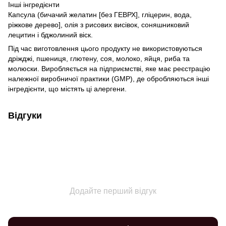
Інші інгредієнти
Капсула (бичачий желатин [без ГЕВРХ], гліцерин, вода,
ріжкове дерево], олія з рисових висівок, соняшниковий
лецитин і бджолиний віск.
Під час виготовлення цього продукту не використовуються
дріжджі, пшениця, глютену, соя, молоко, яйця, риба та
молюски. Виробляється на підприємстві, яке має реєстрацію
належної виробничої практики (GMP), де обробляються інші
інгредієнти, що містять ці алергени.
Відгуки
Додайте перший відгук