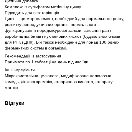
Дієтична добавка
Комплекс із сульфатом метіоніну цинку
Підходить для вегетаріанців
Цинк — це мікроелемент, необхідний для нормального росту,
розвитку репродуктивних органів, нормального
функціонування передміхурової залози, загоєння ран і
виробництва білків і нуклеїнових кислот (будівельних блоків
для РНК і ДНК). Він також необхідний для понад 100 різних
ферментних систем в організмі.
Рекомендації із застосування
Приймати по 1 таблетці на день під час їди.
Інші інгредієнти
Мікрокристалічна целюлоза, модифікована целюлозна
камедь, діоксид кремнію, стеаринова кислота, стеарату
магнію.
Відгуки