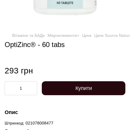
Вітаміни та БАДи
Мікроелементи>
Цинк
Цинк Source Natur
OptiZinc® - 60 tabs
293 грн
Купити
Опис
Штрихкод: 021078008477