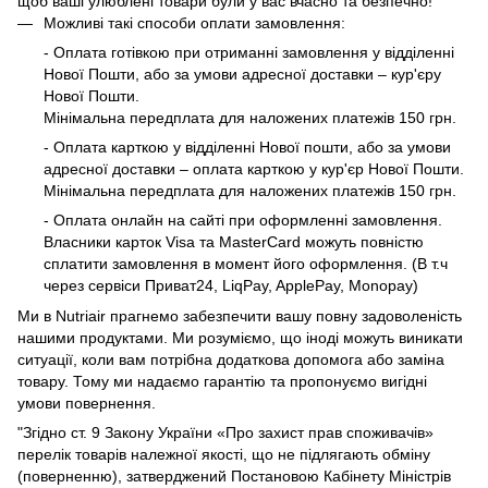
щоб ваші улюблені товари були у вас вчасно та безпечно!
Можливі такі способи оплати замовлення:
- Оплата готівкою при отриманні замовлення у відділенні
Нової Пошти, або за умови адресної доставки – кур'єру
Нової Пошти.
Мінімальна передплата для наложених платежів 150 грн.
- Оплата карткою у відділенні Нової пошти, або за умови
адресної доставки – оплата карткою у кур'єр Нової Пошти.
Мінімальна передплата для наложених платежів 150 грн.
- Оплата онлайн на сайті при оформленні замовлення.
Власники карток Visa та MasterCard можуть повністю
сплатити замовлення в момент його оформлення. (В т.ч
через сервіси Приват24, LiqPay, ApplePay, Monopay)
Ми в Nutriair прагнемо забезпечити вашу повну задоволеність
нашими продуктами. Ми розуміємо, що іноді можуть виникати
ситуації, коли вам потрібна додаткова допомога або заміна
товару. Тому ми надаємо гарантію та пропонуємо вигідні
умови повернення.
"Згідно ст. 9 Закону України «Про захист прав споживачів»
перелік товарів належної якості, що не підлягають обміну
(поверненню), затверджений Постановою Кабінету Міністрів