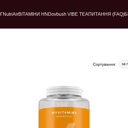
Г
NutriAir
ВІТАМІНИ HN
Dovbush VIBE TEA
ПИТАННЯ (FAQ)
Б
за 
Сортування: