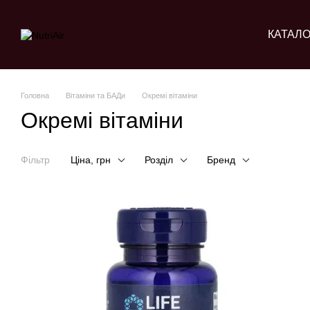
Перейти до основного контенту
КАТАЛО
Головна
Вітаміни та БАДи
Окремі вітаміни
Окремі вітаміни
Фільтр
Ціна, грн
Розділ
Бренд