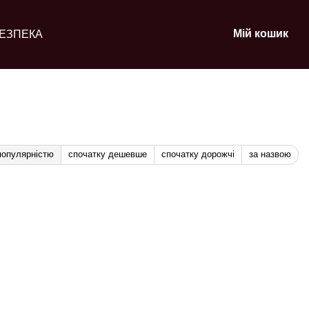
Мій кошик
ЕЗПЕКА
популярністю
спочатку дешевше
спочатку дорожчі
за назвою