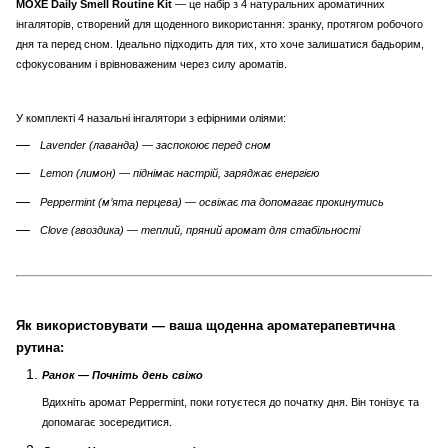
MOXĒ Daily Smell Routine Kit
— це набір з 4 натуральних ароматичних
інгаляторів, створений для щоденного використання: зранку, протягом робочого
дня та перед сном. Ідеально підходить для тих, хто хоче залишатися бадьорим,
сфокусованим і врівноваженим через силу ароматів.
У комплекті 4 назальні інгалятори з ефірними оліями:
Lavender (лаванда) — заспокоює перед сном
Lemon (лимон) — піднімає настрій, заряджає енергією
Peppermint (мʼята перцева) — освіжає та допомагає прокинутись
Clove (гвоздика) — теплий, пряний аромат для стабільності
Як використовувати — ваша щоденна ароматерапевтична
рутина:
Ранок — Почніть день свіжо
Вдихніть аромат Peppermint, поки готуєтеся до початку дня. Він тонізує та
допомагає зосередитися.