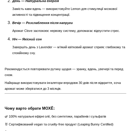
День — Натуральна енергія
Замість кави вдень — використовуйте Lemon для стимуляції мозкової
активності та підвищення концентрації.
Вечір — Розслаблення після напруги
Аромат Clove заспокоює нервову систему, допомагає відпустити стрес.
Ніч — Якісний сон
Завершіть день з Lavender — м’який квітковий аромат сприяє глибокому та
спокійному сну.
Рекомендується повторювати рутину щодня — зранку, вдень, увечері та перед
сном.
Найкраще використовувати інгалятори впродовж 30 днів після відкриття, хоча
аромат може зберігатися до 3 місяців.
Чому варто обрати MOXĒ:
🌿 100% натуральні ефірні олії, без синтетики, парабенів і сульфатів
🐰 Сертифікований vegan та cruelty-free продукт (Leaping Bunny Certified)