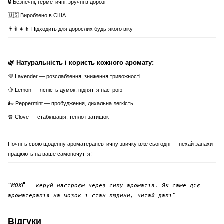
🔒 Безпечні, герметичні, зручні в дорозі
🇺🇸 Вироблено в США
👨‍👩‍👧‍👦 Підходить для дорослих будь-якого віку
🌿 Натуральність і користь кожного аромату:
💜 Lavender — розслаблення, зниження тривожності
🍋 Lemon — ясність думок, підняття настрою
🌬️ Peppermint — пробудження, дихальна легкість
🧣 Clove — стабілізація, тепло і затишок
Почніть свою щоденну ароматерапевтичну звичку вже сьогодні — нехай запахи
працюють на ваше самопочуття!
“MOXĒ — керуй настроєм через силу ароматів. Як саме діє
ароматерапія на мозок і стан людини, читай далі”
Відгуки