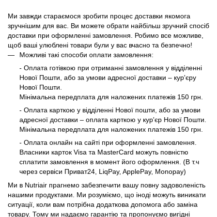
Ми завжди стараємося зробити процес доставки якомога
зручнішим для вас. Ви можете обрати найбільш зручний спосіб
доставки при оформленні замовлення. Робимо все можливе,
щоб ваші улюблені товари були у вас вчасно та безпечно!
Можливі такі способи оплати замовлення:
- Оплата готівкою при отриманні замовлення у відділенні
Нової Пошти, або за умови адресної доставки – кур'єру
Нової Пошти.
Мінімальна передплата для наложених платежів 150 грн.
- Оплата карткою у відділенні Нової пошти, або за умови
адресної доставки – оплата карткою у кур'єр Нової Пошти.
Мінімальна передплата для наложених платежів 150 грн.
- Оплата онлайн на сайті при оформленні замовлення.
Власники карток Visa та MasterCard можуть повністю
сплатити замовлення в момент його оформлення. (В т.ч
через сервіси Приват24, LiqPay, ApplePay, Monopay)
Ми в Nutriair прагнемо забезпечити вашу повну задоволеність
нашими продуктами. Ми розуміємо, що іноді можуть виникати
ситуації, коли вам потрібна додаткова допомога або заміна
товару. Тому ми надаємо гарантію та пропонуємо вигідні