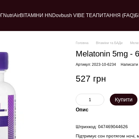
Г
NutriAir
ВІТАМІНИ HN
Dovbush VIBE TEA
ПИТАННЯ (FAQ)
Б
Головна
Вітаміни та БАДи
Мелат
Melatonin 5mg - 6
Артикул: 2023-10-6234
Написати 
527 грн
Купити
Опис
Штрихкод: 047469044626
Підтримує сон протягом ночі, 