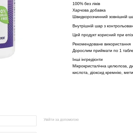
100% без ліків
Харчова добавка
Швидкорозчинний зовнішній ша
Внутрішній шар з контрольова
Цей продукт корисний при епі
Рекомендоване використання
Дорослим приймати по 1 таблет
Інші інгредієнти
Мікрокристалічна целюлоза, д
кислота, діоксид кремнію, мет
Увійти за допомогою