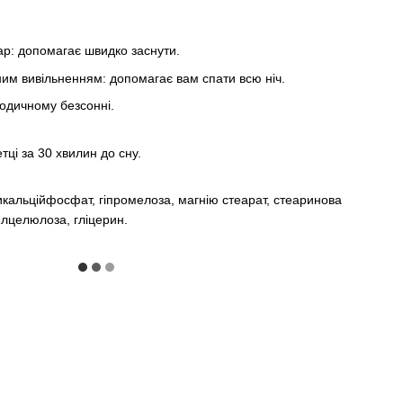
р: допомагає швидко заснути.
ним вивільненням: допомагає вам спати всю ніч.
зодичному безсонні.
ці за 30 хвилин до сну.
икальційфосфат, гіпромелоза, магнію стеарат, стеаринова
илцелюлоза, гліцерин.