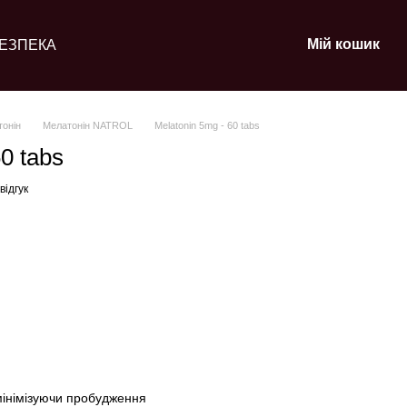
Мій кошик
ЕЗПЕКА
онін
Мелатонін NATROL
Melatonin 5mg - 60 tabs
0 tabs
відгук
мінімізуючи пробудження