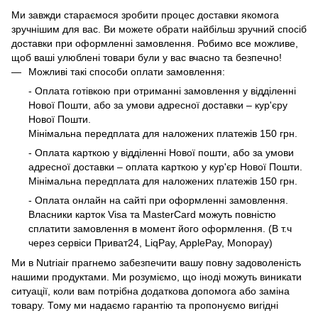
Ми завжди стараємося зробити процес доставки якомога
зручнішим для вас. Ви можете обрати найбільш зручний спосіб
доставки при оформленні замовлення. Робимо все можливе,
щоб ваші улюблені товари були у вас вчасно та безпечно!
Можливі такі способи оплати замовлення:
- Оплата готівкою при отриманні замовлення у відділенні
Нової Пошти, або за умови адресної доставки – кур'єру
Нової Пошти.
Мінімальна передплата для наложених платежів 150 грн.
- Оплата карткою у відділенні Нової пошти, або за умови
адресної доставки – оплата карткою у кур'єр Нової Пошти.
Мінімальна передплата для наложених платежів 150 грн.
- Оплата онлайн на сайті при оформленні замовлення.
Власники карток Visa та MasterCard можуть повністю
сплатити замовлення в момент його оформлення. (В т.ч
через сервіси Приват24, LiqPay, ApplePay, Monopay)
Ми в Nutriair прагнемо забезпечити вашу повну задоволеність
нашими продуктами. Ми розуміємо, що іноді можуть виникати
ситуації, коли вам потрібна додаткова допомога або заміна
товару. Тому ми надаємо гарантію та пропонуємо вигідні