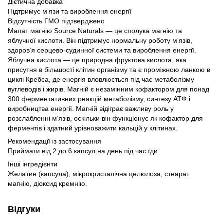
Дієтична добавка
Підтримує м’язи та вироблення енергії
Відсутність ГМО підтверджено
Малат магнію Source Naturals — це сполука магнію та
яблучної кислоти. Він підтримує нормальну роботу м’язів,
здоров’я серцево-судинної системи та вироблення енергії.
Яблучна кислота — це природна фруктова кислота, яка
присутня в більшості клітин організму та є проміжною ланкою в
циклі Кребса, де енергія вловлюється під час метаболізму
вуглеводів і жирів. Магній є незамінним кофактором для понад
300 ферментативних реакцій метаболізму, синтезу АТФ і
виробництва енергії. Магній відіграє важливу роль у
розслабленні м’язів, оскільки він функціонує як кофактор для
ферментів і здатний урівноважити кальцій у клітинах.
Рекомендації із застосування
Приймати від 2 до 6 капсул на день під час їди.
Інші інгредієнти
Желатин (капсула), мікрокристалічна целюлоза, стеарат
магнію, діоксид кремнію.
Відгуки