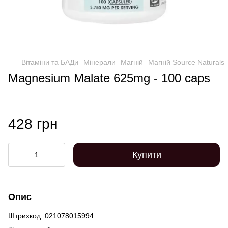
Вітаміни та БАДи
Мінерали
Магній
Магній Source Naturals
Magnesium Malate 625mg - 100 caps
428 грн
Купити
Опис
Штрихкод: 021078015994