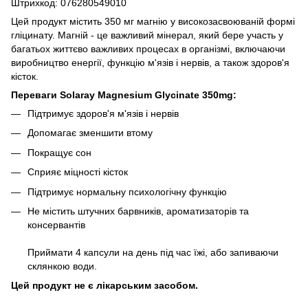
Штрихкод: 076280549010
Цей продукт містить 350 мг магнію у високозасвоюваній формі
гліцинату. Магній - це важливий мінерал, який бере участь у
багатьох життєво важливих процесах в організмі, включаючи
виробництво енергії, функцію м'язів і нервів, а також здоров'я
кісток.
Переваги Solaray Magnesium Glycinate 350mg:
Підтримує здоров'я м'язів і нервів
Допомагає зменшити втому
Покращує сон
Сприяє міцності кісток
Підтримує нормальну психологічну функцію
Не містить штучних барвників, ароматизаторів та
консервантів
Приймати 4 капсули на день під час їжі, або запиваючи
склянкою води.
Цей продукт не є лікарським засобом.