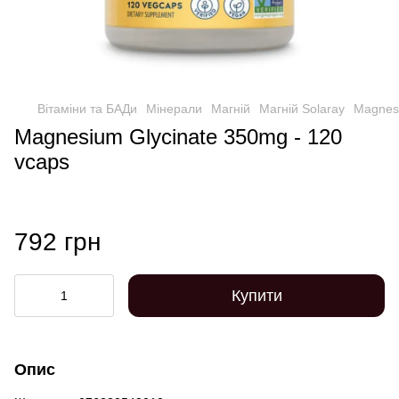
Вітаміни та БАДи
Мінерали
Магній
Магній Solaray
Magnesi
Magnesium Glycinate 350mg - 120
vcaps
792 грн
Купити
Опис