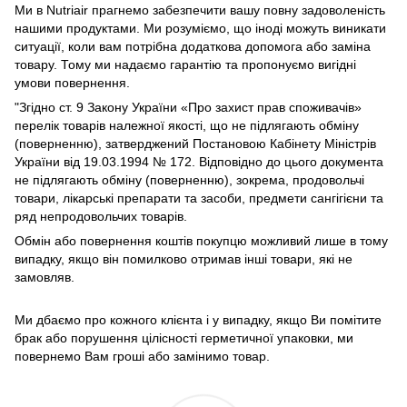
Ми в Nutriair прагнемо забезпечити вашу повну задоволеність
нашими продуктами. Ми розуміємо, що іноді можуть виникати
ситуації, коли вам потрібна додаткова допомога або заміна
товару. Тому ми надаємо гарантію та пропонуємо вигідні
умови повернення.
"Згідно ст. 9 Закону України «Про захист прав споживачів»
перелік товарів належної якості, що не підлягають обміну
(поверненню), затверджений Постановою Кабінету Міністрів
України від 19.03.1994 № 172. Відповідно до цього документа
не підлягають обміну (поверненню), зокрема, продовольчі
товари, лікарські препарати та засоби, предмети сангігієни та
ряд непродовольчих товарів.
Обмін або повернення коштів покупцю можливий лише в тому
випадку, якщо він помилково отримав інші товари, які не
замовляв.
Ми дбаємо про кожного клієнта і у випадку, якщо Ви помітите
брак або порушення цілісності герметичної упаковки, ми
повернемо Вам гроші або замінимо товар.