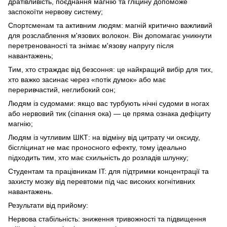
дратівливість, поєднання магнію та гліцину допоможе
заспокоїти нервову систему;
Спортсменам та активним людям: магній критично важливий
для розслаблення м'язових волокон. Він допомагає уникнути
перетренованості та знімає м'язову напругу після
навантажень;
Тим, хто страждає від безсоння: це найкращий вибір для тих,
хто важко засинає через «потік думок» або має
переривчастий, неглибокий сон;
Людям із судомами: якщо вас турбують нічні судоми в ногах
або нервовий тик (сіпання ока) — це пряма ознака дефіциту
магнію;
Людям із чутливим ШКТ: на відміну від цитрату чи оксиду,
бісгліцинат не має проносного ефекту, тому ідеально
підходить тим, хто має схильність до розладів шлунку;
Студентам та працівникам IT: для підтримки концентрації та
захисту мозку від перевтоми під час високих когнітивних
навантажень.
Результати від прийому:
Нервова стабільність: зниження тривожності та підвищення