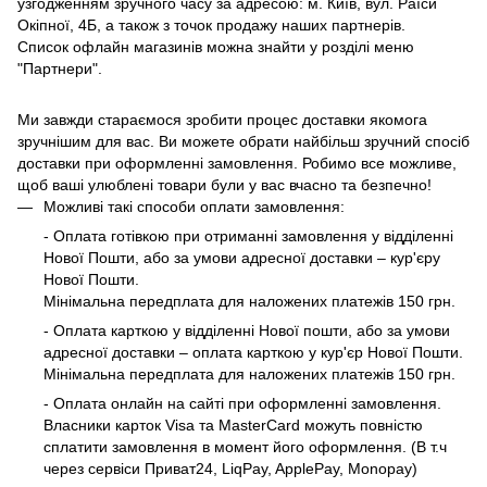
узгодженням зручного часу за адресою: м. Київ, вул. Раїси
Окіпної, 4Б, а також з точок продажу наших партнерів.
Список офлайн магазинів можна знайти у розділі меню
"Партнери".
Ми завжди стараємося зробити процес доставки якомога
зручнішим для вас. Ви можете обрати найбільш зручний спосіб
доставки при оформленні замовлення. Робимо все можливе,
щоб ваші улюблені товари були у вас вчасно та безпечно!
Можливі такі способи оплати замовлення:
- Оплата готівкою при отриманні замовлення у відділенні
Нової Пошти, або за умови адресної доставки – кур'єру
Нової Пошти.
Мінімальна передплата для наложених платежів 150 грн.
- Оплата карткою у відділенні Нової пошти, або за умови
адресної доставки – оплата карткою у кур'єр Нової Пошти.
Мінімальна передплата для наложених платежів 150 грн.
- Оплата онлайн на сайті при оформленні замовлення.
Власники карток Visa та MasterCard можуть повністю
сплатити замовлення в момент його оформлення. (В т.ч
через сервіси Приват24, LiqPay, ApplePay, Monopay)