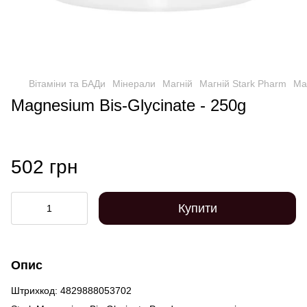
Вітаміни та БАДи
Мінерали
Магній
Магній Stark Pharm
Ma
Magnesium Bis-Glycinate - 250g
502 грн
Купити
Опис
Штрихкод: 4829888053702