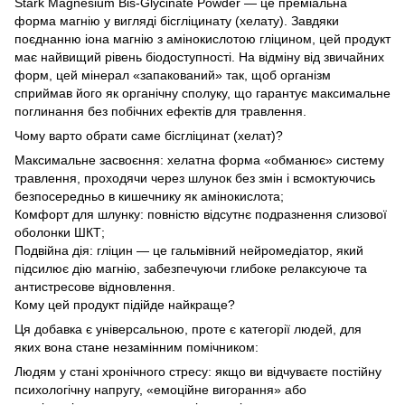
Stark Magnesium Bis-Glycinate Powder — це преміальна
форма магнію у вигляді бісгліцинату (хелату). Завдяки
поєднанню іона магнію з амінокислотою гліцином, цей продукт
має найвищий рівень біодоступності. На відміну від звичайних
форм, цей мінерал «запакований» так, щоб організм
сприймав його як органічну сполуку, що гарантує максимальне
поглинання без побічних ефектів для травлення.
Чому варто обрати саме бісгліцинат (хелат)?
Максимальне засвоєння: хелатна форма «обманює» систему
травлення, проходячи через шлунок без змін і всмоктуючись
безпосередньо в кишечнику як амінокислота;
Комфорт для шлунку: повністю відсутнє подразнення слизової
оболонки ШКТ;
Подвійна дія: гліцин — це гальмівний нейромедіатор, який
підсилює дію магнію, забезпечуючи глибоке релаксуюче та
антистресове відновлення.
Кому цей продукт підійде найкраще?
Ця добавка є універсальною, проте є категорії людей, для
яких вона стане незамінним помічником:
Людям у стані хронічного стресу: якщо ви відчуваєте постійну
психологічну напругу, «емоційне вигорання» або