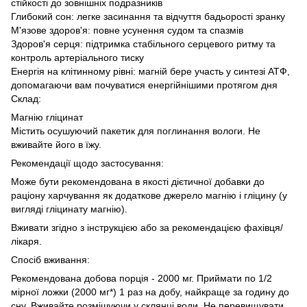
стійкості до зовнішніх подразників
Глибокий сон: легке засинання та відчуття бадьорості зранку
М'язове здоров'я: повне усунення судом та спазмів
Здоров'я серця: підтримка стабільного серцевого ритму та
контроль артеріального тиску
Енергія на клітинному рівні: магній бере участь у синтезі АТФ,
допомагаючи вам почуватися енергійнішими протягом дня
Склад:
Магнію гліцинат
Містить осушуючий пакетик для поглинання вологи. Не
вживайте його в їжу.
Рекомендації щодо застосування:
Може бути рекомендована в якості дієтичної добавки до
раціону харчування як додаткове джерело магнію і гліцину (у
вигляді гліцинату магнію).
Вживати згідно з інструкцією або за рекомендацією фахівця/
лікаря.
Спосіб вживання:
Рекомендована добова порція - 2000 мг. Приймати по 1/2
мірної ложки (2000 мг*) 1 раз на добу, найкраще за годину до
сну. Вживайте розмішуючи у склянці води. Не перевищувати