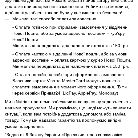
зручнішим для вас. Ви можете обрати найбільш зручний спосіб
доставки при оформленні замовлення. Робимо все можливе,
щоб ваші улюблені товари були у вас вчасно та безпечно!
Можливі такі способи оплати замовлення:
- Оплата готівкою при отриманні замовлення у відділенні
Нової Пошти, або за умови адресної доставки – кур'єру
Нової Пошти.
Мінімальна передплата для наложених платежів 150 грн.
- Оплата карткою у відділенні Нової пошти, або за умови
адресної доставки – оплата карткою у кур'єр Нової Пошти.
Мінімальна передплата для наложених платежів 150 грн.
- Оплата онлайн на сайті при оформленні замовлення.
Власники карток Visa та MasterCard можуть повністю
сплатити замовлення в момент його оформлення. (В т.ч
через сервіси Приват24, LiqPay, ApplePay, Monopay)
Ми в Nutriair прагнемо забезпечити вашу повну задоволеність
нашими продуктами. Ми розуміємо, що іноді можуть виникати
ситуації, коли вам потрібна додаткова допомога або заміна
товару. Тому ми надаємо гарантію та пропонуємо вигідні
умови повернення.
"Згідно ст. 9 Закону України «Про захист прав споживачів»