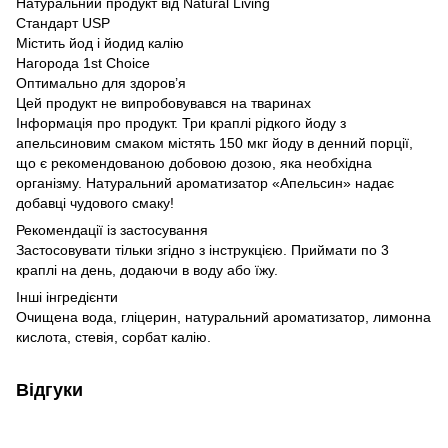
Натуральний продукт від Natural Living
Стандарт USP
Містить йод і йодид калію
Нагорода 1st Choice
Оптимально для здоров’я
Цей продукт не випробовувався на тваринах
Інформація про продукт. Три краплі рідкого йоду з
апельсиновим смаком містять 150 мкг йоду в денний порції,
що є рекомендованою добовою дозою, яка необхідна
організму. Натуральний ароматизатор «Апельсин» надає
добавці чудового смаку!
Рекомендації із застосування
Застосовувати тільки згідно з інструкцією. Приймати по 3
краплі на день, додаючи в воду або їжу.
Інші інгредієнти
Очищена вода, гліцерин, натуральний ароматизатор, лимонна
кислота, стевія, сорбат калію.
Відгуки