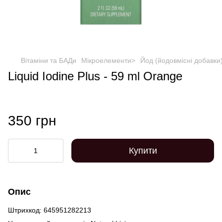
Вітаміни та БАДи
Мікроелементи>
Йод (йодовмісні добавки
Liquid Iodine Plus - 59 ml Orange
350 грн
Купити
Опис
Штрихкод: 645951282213