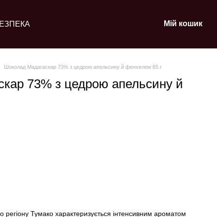
Мій кошик
ЕЗПЕКА
Шоколад Мадагаскар 73% з цедрою апельсину й фенхелем 65 г
кар 73% з цедрою апельсину й
го регіону Тумако характеризується інтенсивним ароматом