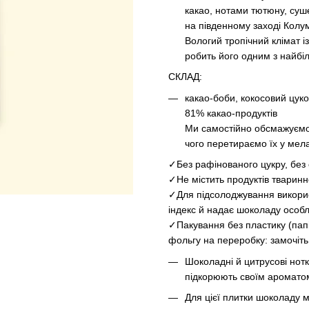
какао, нотами тютюну, суше
на південному заході Колум
Вологий тропічний клімат 
робить його одним з найбіл
СКЛАД:
какао-боби, кокосовий цук
81% какао-продуктів
Ми самостійно обсмажуємо 
чого перетираємо їх у мел
✓Без рафінованого цукру, без 
✓Не містить продуктів тварин
✓Для підсолоджування використ
індекс й надає шоколаду особ
✓Пакування без пластику (папі
фольгу на переробку: замочіть
Шоколадні й цитрусові нот
підкорюють своїм аромато
Для цієї плитки шоколаду 