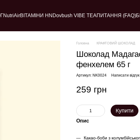
Г
NutriAir
ВІТАМІНИ HN
Dovbush VIBE TEA
ПИТАННЯ (FAQ)
Б
Головна
КРАФТОВИЙ ШОКОЛАД
Шоколад Мадагас
фенхелем 65 г
Артикул: NK0024
Написати відгук
259 грн
Купити
Опис
Какао-боби з колумбійсько