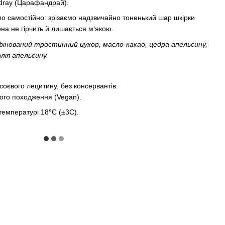
ndray (Царафандрай).
о самостійно: зрізаємо надзвичайно тоненький шар шкірки
на не гірчить й лишається м‘якою.
фінований тростинний цукор, масло-какао, цедра апельсину,
лія апельсину.
соєвого лецитину, без консервантів.
ного походження (Vegan).
 температурі 18
°
С (±3С).