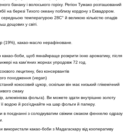
ного банану і волоського горіху. Регіон Тумако розташований
бії на березі Тихого океану поблизу кордону з Еквадором.
із середньою температурою 28С° й великою кількістю опадів
ьш дощових у світі.
ор (19%), какао-масло нерафіноване.
какао-боби, щоб якнайкраще розкрити іхню ароматику, після
анжері на кам’яних жорнах упродовж 72 год.
соєвого лецитину, без консервантів
ного походження (vegan)
аний кокосовий цукор, оскільки він має низький глікемічний
ливого смаку
р, алюмінієва фольга). Ви можете здати внутрішню золоту
 її водою й роз’єднайте на шар фольги й паперу.
ки в поєднанні з солодкуватим свіжим смаком фенхелю одразу
м.
ми використали какао-боби з Мадагаскару від кооперативу