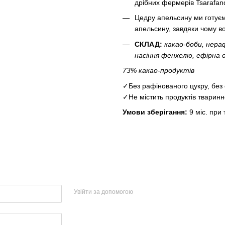
дрібних фермерів Tsarafa
Цедру апельсину ми готуєм
апельсину, завдяки чому во
СКЛАД:
какао-боби, нера
насіння фенхелю, ефірна о
73
% какао-продуктів
✓Без рафінованого цукру, без 
✓Не містить продуктів тварин
Умови зберігання:
9 міс. при
Увійти за допомогою