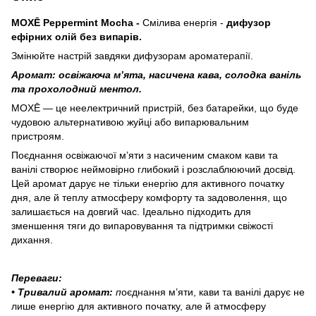
MOXĒ Peppermint Mocha -
Смілива енергія -
дифузор
ефірних олій без випарів.
Змінюйте настрій завдяки дифузорам ароматерапії.
Аромат: освіжаюча м’ята, насичена кава, солодка ваніль
та прохолодний ментол.
MOXĒ — це неелектричний пристрій, без батарейки, що буде
чудовою альтернативою жуйці або випарювальним
пристроям.
Поєднання освіжаючої м’яти з насиченим смаком кави та
ванілі створює неймовірно глибокий і розслаблюючий досвід.
Цей аромат дарує не тільки енергію для активного початку
дня, але й теплу атмосферу комфорту та задоволення, що
залишається на довгий час. Ідеально підходить для
зменшення тяги до випаровування та підтримки свіжості
дихання.
Переваги:
• Тривалий аромат:
п
оєднання м’яти, кави та ванілі дарує не
лише енергію для активного початку, але й атмосферу