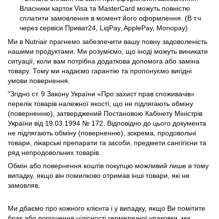
Власники карток Visa та MasterCard можуть повністю
сплатити замовлення в момент його оформлення. (В т.ч
через сервіси Приват24, LiqPay, ApplePay, Monopay)
Ми в Nutriair прагнемо забезпечити вашу повну задоволеність
нашими продуктами. Ми розуміємо, що іноді можуть виникати
ситуації, коли вам потрібна додаткова допомога або заміна
товару. Тому ми надаємо гарантію та пропонуємо вигідні
умови повернення.
"Згідно ст. 9 Закону України «Про захист прав споживачів»
перелік товарів належної якості, що не підлягають обміну
(поверненню), затверджений Постановою Кабінету Міністрів
України від 19.03.1994 № 172. Відповідно до цього документа
не підлягають обміну (поверненню), зокрема, продовольчі
товари, лікарські препарати та засоби, предмети сангігієни та
ряд непродовольчих товарів.
Обмін або повернення коштів покупцю можливий лише в тому
випадку, якщо він помилково отримав інші товари, які не
замовляв.
Ми дбаємо про кожного клієнта і у випадку, якщо Ви помітите
брак або порушення цілісності герметичної упаковки, ми