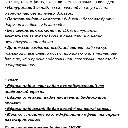
затишку та комфорту, яка залишається з вами на весь день.
• Натуральний склад:
виготовлений з натуральних
інгредієнтів, без штучних добавок.
• Портативність:
компактний дизайн дозволяє брати
дифузор з собою куди завгодно.
• Без шкідливих складників:
100% натуральна
альтернатива випаровуючим девайсам, що надає
охолоджувальний ефект.
• Допомагає замінити шкідливі звички:
забезпечує
приємний тактильний досвід, пропонуючи альтернативу
для тих, хто прагне задовольнити свої звички, пов’язані з
випаровуванням.
Склад:
• Ефірна олія м’яти: надає охолоджувальний та
освіжаючий ефект.
• Ефірна олія кави: надає насичений, бадьорящий
аромат.
• Ефірна олія ванілі: додає солодкі та теплі нотки.
• Ментол: посилює охолоджувальний ефект та сприяє
легкому диханню.
Як використовувати дифузор MOXЕ: