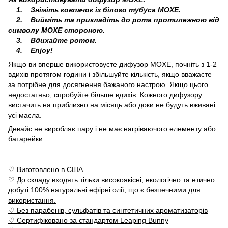
1. Зніміть ковпачок із білого тубуса MOXЕ.
2. Вийміть та прикладіть до рота протилежною від
символу MOXЕ стороною.
3. Вдихайте ротом.
4. Enjoy!
Якщо ви вперше використовуєте дифузор MOXЕ, почніть з 1-2
вдихів протягом години і збільшуйте кількість, якщо вважаєте
за потрібне для досягнення бажаного настрою. Якщо цього
недостатньо, спробуйте більше вдихів. Кожного дифузору
вистачить на приблизно на місяць або доки не будуть вживані
усі масла.
Девайс не виробляє пару і не має нагріваючого елементу або
батарейки.
♡ Виготовлено в США
♡ До складу входять тільки високоякісні, екологічно та етично
добуті 100% натуральні ефірні олії, що є безпечними для
використання.
♡ Без парабенів, сульфатів та синтетичних ароматизаторів
♡ Сертифіковано за стандартом Leaping Bunny