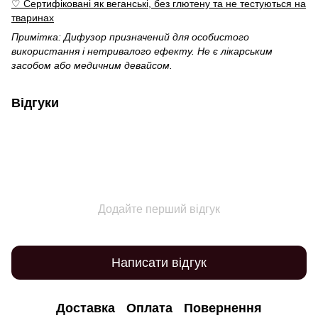
♡ Сертифіковані як веганські, без глютену та не тестуються на
тваринах
Примітка: Дифузор призначений для особистого
використання і нетривалого ефекту. Не є лікарським
засобом або медичним девайсом.
Відгуки
Додайте перший відгук
Написати відгук
Доставка
Оплата
Повернення