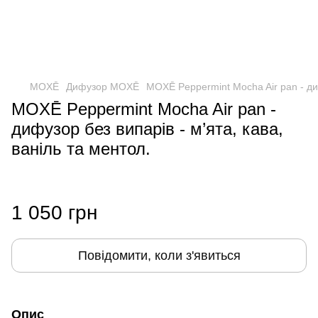
MOXĒ
Дифузор MOXĒ
MOXĒ Peppermint Mocha Air pan - диф
MOXĒ Peppermint Mocha Air pan -
дифузор без випарів - м’ята, кава,
ваніль та ментол.
1 050 грн
Повідомити, коли з'явиться
Опис