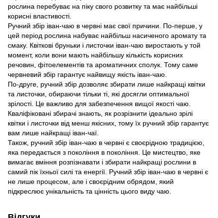
рослина перебуває на піку свого розвитку та має найбільші
корисні властивості.
Ручний збір іван-чаю в червні має свої причини. По-перше, у
цей період рослина набуває найбільш насиченого аромату та
смаку. Квіткові бруньки і листочки іван-чаю виростають у той
момент, коли вони мають найбільшу кількість корисних
речовин, фітоелементів та ароматичних сполук. Тому саме
червневий збір гарантує найвищу якість іван-чаю.
По-друге, ручний збір дозволяє збирати лише найкращі квітки
та листочки, обираючи тільки ті, які досягли оптимальної
зрілості. Це важливо для забезпечення вищої якості чаю.
Кваліфіковані збирачі знають, як розрізнити ідеально зрілі
квітки і листочки від менш якісних, тому їх ручний збір гарантує
вам лише найкращі іван-чаї.
Також, ручний збір іван-чаю в червні є своєрідною традицією,
яка передається з покоління в покоління. Це мистецтво, яке
вимагає вміння розпізнавати і збирати найкращі рослини в
самий пік їхньої силі та енергії. Ручний збір іван-чаю в червні є
не лише процесом, але і своєрідним обрядом, який
підкреслює унікальність та цінність цього виду чаю.
Відгуки