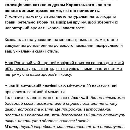
колекція чаю натхнена духом Карпатського краю та
неповторними враженнями, які він приносить.
У кожному пакетику ви знайдете натуральні квіти, ягоди та
трави, ретельно зібрані та відібрані вручну, щоб зберегти їх
неповторний аромат і корисні властивості.
Кожна платівка упаковки, натхненна грамплатівками, стане
вишуканим доповненням до вашого чаювання, підкреслюючи
ваш унікальний смак і стиль.
Наш Ранковий чай - це неймовірний початок вашого дня, який
об'єднує натуральні інгредієнти з унікальними властивостями,
підтримуючи ваше здоров'я і красу.
У нашій витонченій платівці чаю міститься 20 пакетиків, які
прикрасять ваші чайні моменти.
Головним складником цього чаю є
Іван-чай
.
Він не тільки має
бадьорий смак і аромат, але й сприяє поліпшенню стану
шкіри, волосся та нігтів. Це природний застосований
рослинами компонент, який допомагає зміцнити структуру
шкіри, покращити здоров'я волосся і нігтів.
М'ята,
другий інгредієнт, має властивості, що поліпшують