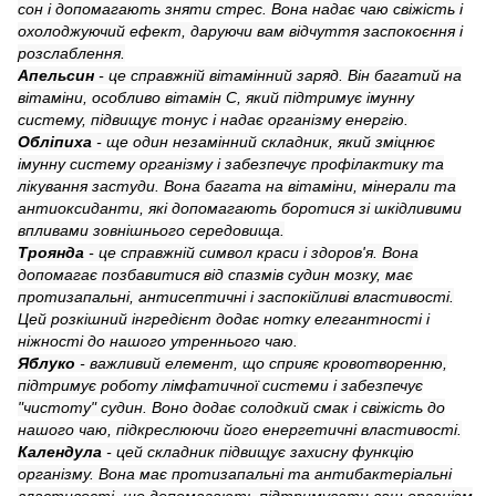
сон і допомагають зняти стрес. Вона надає чаю свіжість і
охолоджуючий ефект, даруючи вам відчуття заспокоєння і
розслаблення.
Апельсин
- це справжній вітамінний заряд. Він багатий на
вітаміни, особливо вітамін С, який підтримує імунну
систему, підвищує тонус і надає організму енергію.
Обліпиха
- ще один незамінний складник, який зміцнює
імунну систему організму і забезпечує профілактику та
лікування застуди. Вона багата на вітаміни, мінерали та
антиоксиданти, які допомагають боротися зі шкідливими
впливами зовнішнього середовища.
Троянда
- це справжній символ краси і здоров'я. Вона
допомагає позбавитися від спазмів судин мозку, має
протизапальні, антисептичні і заспокійливі властивості.
Цей розкішний інгредієнт додає нотку елегантності і
ніжності до нашого утреннього чаю.
Яблуко
- важливий елемент, що сприяє кровотворенню,
підтримує роботу лімфатичної системи і забезпечує
"чистоту" судин. Воно додає солодкий смак і свіжість до
нашого чаю, підкреслюючи його енергетичні властивості.
Календула
- цей складник підвищує захисну функцію
організму. Вона має протизапальні та антибактеріальні