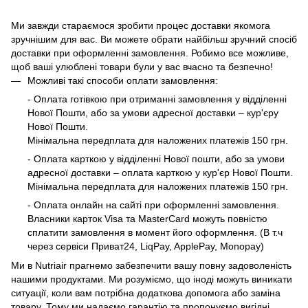
Ми завжди стараємося зробити процес доставки якомога
зручнішим для вас. Ви можете обрати найбільш зручний спосіб
доставки при оформленні замовлення. Робимо все можливе,
щоб ваші улюблені товари були у вас вчасно та безпечно!
Можливі такі способи оплати замовлення:
- Оплата готівкою при отриманні замовлення у відділенні
Нової Пошти, або за умови адресної доставки – кур'єру
Нової Пошти.
Мінімальна передплата для наложених платежів 150 грн.
- Оплата карткою у відділенні Нової пошти, або за умови
адресної доставки – оплата карткою у кур'єр Нової Пошти.
Мінімальна передплата для наложених платежів 150 грн.
- Оплата онлайн на сайті при оформленні замовлення.
Власники карток Visa та MasterCard можуть повністю
сплатити замовлення в момент його оформлення. (В т.ч
через сервіси Приват24, LiqPay, ApplePay, Monopay)
Ми в Nutriair прагнемо забезпечити вашу повну задоволеність
нашими продуктами. Ми розуміємо, що іноді можуть виникати
ситуації, коли вам потрібна додаткова допомога або заміна
товару. Тому ми надаємо гарантію та пропонуємо вигідні