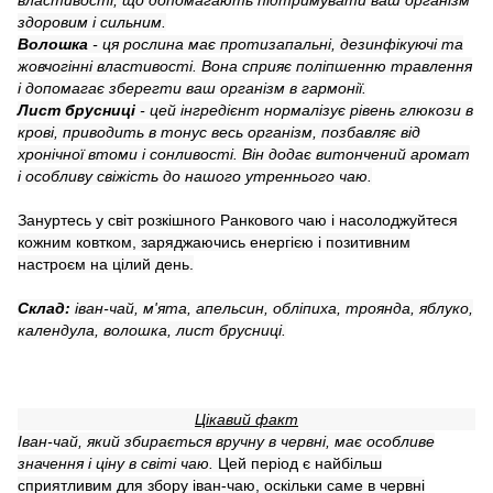
властивості, що допомагають підтримувати ваш організм
здоровим і сильним.
Волошка
- ця рослина має протизапальні, дезинфікуючі та
жовчогінні властивості. Вона сприяє поліпшенню травлення
і допомагає зберегти ваш організм в гармонії.
Лист брусниці
- цей інгредієнт нормалізує рівень глюкози в
крові, приводить в тонус весь організм, позбавляє від
хронічної втоми і сонливості. Він додає витончений аромат
і особливу свіжість до нашого утреннього чаю.
Зануртесь у світ розкішного Ранкового чаю і насолоджуйтеся
кожним ковтком, заряджаючись енергією і позитивним
настроєм на цілий день.
Склад:
іван-чай, м'ята, апельсин, обліпиха, троянда, яблуко,
календула, волошка, лист брусниці.
Цікавий факт
Іван-чай, який збирається вручну в червні, має особливе
значення і ціну в світі чаю.
Цей період є найбільш
сприятливим для збору іван-чаю, оскільки саме в червні