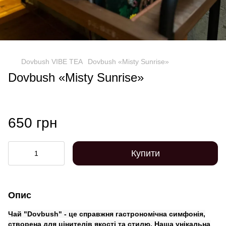
Dovbush VIBE TEA
Dovbush «Misty Sunrise»
Dovbush «Misty Sunrise»
650 грн
Купити
Опис
Чай "Dovbush" - це справжня гастрономічна симфонія,
створена для цінителів якості та стилю. Наша унікальна