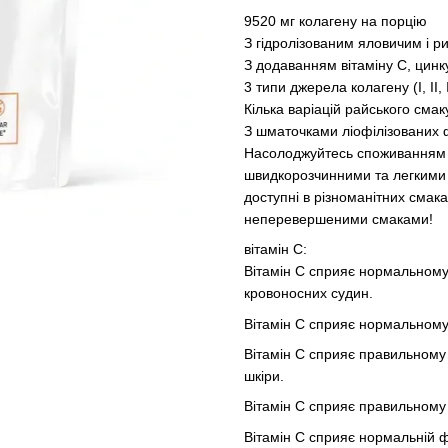
9520 мг колагену на порцію
З гідролізованим яловичим і 
З додаванням вітаміну С, цинку
3 типи джерела колагену (I, II, I
Кілька варіацій райського смак
З шматочками ліофілізованих 
Насолоджуйтесь споживанням 
швидкорозчинними та легкими 
доступні в різноманітних смак
неперевершеними смаками!
вітамін С:
Вітамін С сприяє нормальному
кровоносних судин.
Вітамін С сприяє нормальному 
Вітамін С сприяє правильному 
шкіри.
Вітамін С сприяє правильному 
Вітамін С сприяє нормальній ф