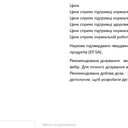
Цинк:
Цинк сприяє підтримці нормаль
Цинк сприяє підтримці нормал
Цинк сприяє підтримці здорових
Цинк сприяє підтримці нормаль
Цинк сприяє нормальній роботі
Науково підтверджені твердже
продуктів (EFSA).
Рекомендоване дозування: змі
вибір. Для точного дозування 
Рекомендована добова доза - 
дієтологом, щоб розробити діє
Увійти за допомогою