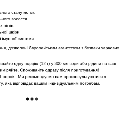
ного стану кісток.
ьного волосся.
 нігтів.
ної шкіри.
 імунної системи.
ння, дозволені Європейським агентством з безпеки харчових
шайте одну порцію (12 г) у 300 мл води або рідини на ваш
виміряйте. Споживайте одразу після приготування!
1 порція. Ми рекомендуємо вам проконсультуватися з
ту, яка відповідає вашим індивідуальним потребам.