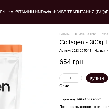
Г
NutriAir
ВІТАМІНИ HN
Dovbush VIBE TEA
ПИТАННЯ (FAQ)
Б
Головна
Вітаміни та БАДи
Колаг
Collagen - 300g T
Артикул: 2023-10-5044
Написати 
654 грн
Купити
Опис
Штрихкод: 5999105920601
Порошок колагенового напою C