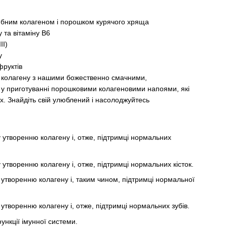
рибним колагеном і порошком курячого хряща
 та вітаміну В6
II)
у
фруктів
колагену з нашими божественно смачними,
у приготуванні порошковими колагеновими напоями, які
ах. Знайдіть свій улюблений і насолоджуйтесь
 утворенню колагену і, отже, підтримці нормальних
утворенню колагену і, отже, підтримці нормальних кісток.
утворенню колагену і, таким чином, підтримці нормальної
утворенню колагену і, отже, підтримці нормальних зубів.
ункції імунної системи.