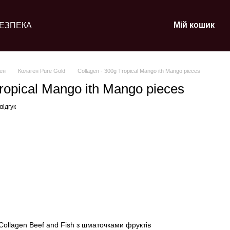
Мій кошик
ЕЗПЕКА
ен
Колаген Pure Gold
Collagen - 300g Tropical Mango ith Mango pieces
ropical Mango ith Mango pieces
відгук
ollagen Beef and Fish з шматочками фруктів