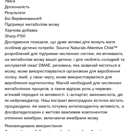
Увага
Досконалість
Результати
Біо Вирівнювання®
Підтримує метаболізм мозку
Харчова добавка
Sharp-PS®
Дослідження показали, що дуже активні діти можуть мати
особливі дієтичні потреби. Source Naturals Attentive Child™
розроблений для підтримки численних систем, які впливають
на метаболізм мозку вашої дитини, і діти люблять солодкий та
кислуватий смак! DMAE, речовина, яка зазвичай міститься в
мозку, може використовуватися організмом для вироблення
холіну, який, у свою чергу, може використовуватися для
вироблення ацетилхоліну. Магній необхідний для численних
метаболічних процесів, а також відіграє роль у нервово-
м'язовій передачі та активності. L-аспартат, амінокислота, діє
як нейромедіатор. Наш екстракт виноградних кісточок містить
проціанідини, які мають потужну антиоксидантну активність, а
фосфатидилсерин є життєво важливим компонентом
клітинних мембран, включаючи мембрани мозку.
Рекомендоване використання