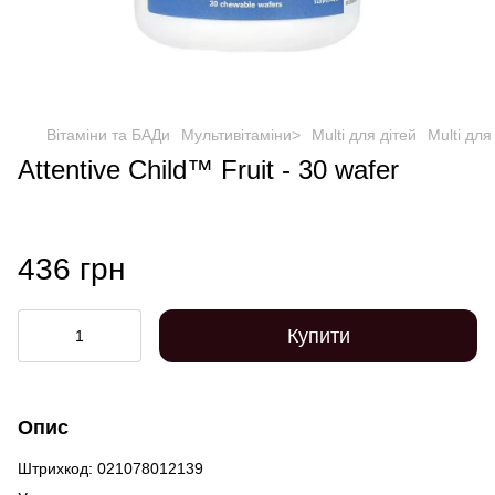
Вітаміни та БАДи
Мультивітаміни>
Multi для дітей
Multi для
Attentive Child™ Fruit - 30 wafer
436 грн
Купити
Опис
Штрихкод: 021078012139