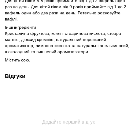
Для дітей віком 5-8 років приймайте від 1 до 2 вафель один
раз на день. Для дітей віком від 9 років приймайте від 1 до 2
вафель один або два рази на день. Ретельно розжовуйте
вафлі.
Інші інгредієнти
Кристалічна фруктоза, ксиліт, стеаринова кислота, стеарат
магнію, діоксид кремнію, натуральний персиковий
ароматизатор, лимонна кислота та натуральні апельсиновий,
шоколадний та вишневий ароматизатори.
Містить сою.
Відгуки
Додайте перший відгук