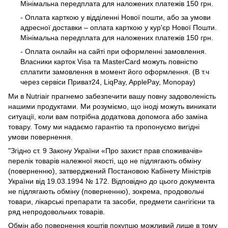
Мінімальна передплата для наложених платежів 150 грн.
- Оплата карткою у відділенні Нової пошти, або за умови
адресної доставки – оплата карткою у кур'єр Нової Пошти.
Мінімальна передплата для наложених платежів 150 грн.
- Оплата онлайн на сайті при оформленні замовлення.
Власники карток Visa та MasterCard можуть повністю
сплатити замовлення в момент його оформлення. (В т.ч
через сервіси Приват24, LiqPay, ApplePay, Monopay)
Ми в Nutriair прагнемо забезпечити вашу повну задоволеність
нашими продуктами. Ми розуміємо, що іноді можуть виникати
ситуації, коли вам потрібна додаткова допомога або заміна
товару. Тому ми надаємо гарантію та пропонуємо вигідні
умови повернення.
"Згідно ст. 9 Закону України «Про захист прав споживачів»
перелік товарів належної якості, що не підлягають обміну
(поверненню), затверджений Постановою Кабінету Міністрів
України від 19.03.1994 № 172. Відповідно до цього документа
не підлягають обміну (поверненню), зокрема, продовольчі
товари, лікарські препарати та засоби, предмети сангігієни та
ряд непродовольчих товарів.
Обмін або повернення коштів покупцю можливий лише в тому