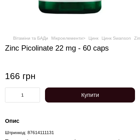
Вітаміни та БАДи
Мікроелементи>
Цинк
Цинк Swanson
Zi
Zinc Picolinate 22 mg - 60 caps
166 грн
Купити
Опис
Штрихкод: 87614111131