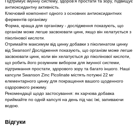
Підтримує імунну систему, здоров'я простати та зору, підвищує
антиоксидантну активність.
Ключовий компонент одного з основних антиоксидантних
ферментів організму
Форма, краща для організму - дослідження показують, що
організм може легше засвоювати цинк, якщо він хелатується з
піколінової кислоти.
Отримайте максимум від цинку добавки з піколинатом цинку
від Swanson! Дослідження показують, що організм може легше
засвоювати цинк, коли він хелатується до піколінової кислоти,
що робить його розумним вибором для імунної системи,
підтримання простати, здорового зору та багато іншого. Наші
капсули Swanson Zinc Picolinate містять потужні 22 мг
елементарного цинку для покращення вашого щоденного
оздоровчого режиму.
Рекомендації щодо застосування: як харчова добавка
приймайте по одній капсулі на день під час їжі, запиваючи
водою.
Відгуки