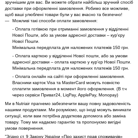
зручнішим для вас. Ви можете обрати найбільш зручний спосіб
доставки при оформленні замовлення. Робимо все можливе,
щоб ваші улюблені товари були у вас вчасно та безпечно!
Можливі такі способи оплати замовлення:
- Оплата готівкою при отриманні замовлення у відділенні
Нової Пошти, або за умови адресної доставки – кур'єру
Нової Пошти.
Мінімальна передплата для наложених платежів 150 грн.
- Оплата карткою у відділенні Нової пошти, або за умови
адресної доставки – оплата карткою у кур'єр Нової Пошти.
Мінімальна передплата для наложених платежів 150 грн.
- Оплата онлайн на сайті при оформленні замовлення.
Власники карток Visa та MasterCard можуть повністю
сплатити замовлення в момент його оформлення. (В т.ч
через сервіси Приват24, LiqPay, ApplePay, Monopay)
Ми в Nutriair прагнемо забезпечити вашу повну задоволеність
нашими продуктами. Ми розуміємо, що іноді можуть виникати
ситуації, коли вам потрібна додаткова допомога або заміна
товару. Тому ми надаємо гарантію та пропонуємо вигідні
умови повернення.
"Згідно ст. 9 Закону України «Про захист прав споживачів»