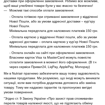
доставки при оформленні замовлення. Робимо все можливе,
щоб ваші улюблені товари були у вас вчасно та безпечно!
Можливі такі способи оплати замовлення:
- Оплата готівкою при отриманні замовлення у відділенні
Нової Пошти, або за умови адресної доставки – кур'єру
Нової Пошти.
Мінімальна передплата для наложених платежів 150 грн.
- Оплата карткою у відділенні Нової пошти, або за умови
адресної доставки – оплата карткою у кур'єр Нової Пошти.
Мінімальна передплата для наложених платежів 150 грн.
- Оплата онлайн на сайті при оформленні замовлення.
Власники карток Visa та MasterCard можуть повністю
сплатити замовлення в момент його оформлення. (В т.ч
через сервіси Приват24, LiqPay, ApplePay, Monopay)
Ми в Nutriair прагнемо забезпечити вашу повну задоволеність
нашими продуктами. Ми розуміємо, що іноді можуть виникати
ситуації, коли вам потрібна додаткова допомога або заміна
товару. Тому ми надаємо гарантію та пропонуємо вигідні
умови повернення.
"Згідно ст. 9 Закону України «Про захист прав споживачів»
перелік товарів належної якості, що не підлягають обміну