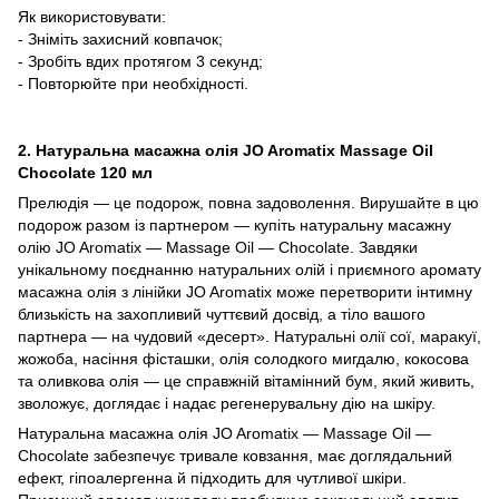
Як використовувати:
- Зніміть захисний ковпачок;
- Зробіть вдих протягом 3 секунд;
- Повторюйте при необхідності.
2. Натуральна масажна олія JO Aromatix Massage Oil
Chocolate 120 мл
Прелюдія — це подорож, повна задоволення. Вирушайте в цю
подорож разом із партнером — купіть натуральну масажну
олію JO Aromatix — Massage Oil — Chocolate. Завдяки
унікальному поєднанню натуральних олій і приємного аромату
масажна олія з лінійки JO Aromatix може перетворити інтимну
близькість на захопливий чуттєвий досвід, а тіло вашого
партнера — на чудовий «десерт». Натуральні олії сої, маракуї,
жожоба, насіння фісташки, олія солодкого мигдалю, кокосова
та оливкова олія — ​​це справжній вітамінний бум, який живить,
зволожує, доглядає і надає регенерувальну дію на шкіру.
Натуральна масажна олія JO Aromatix — Massage Oil —
Chocolate забезпечує тривале ковзання, має доглядальний
ефект, гіпоалергенна й підходить для чутливої ​​шкіри.