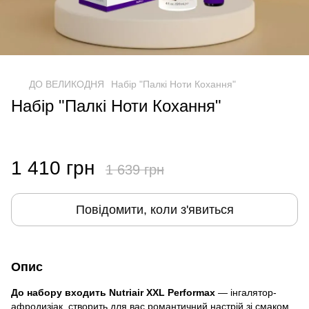
ДО ВЕЛИКОДНЯ
Набір "Палкі Ноти Кохання"
Набір "Палкі Ноти Кохання"
1 410 грн
1 639 грн
Повідомити, коли з'явиться
Опис
До набору входить Nutriair XXL Performax
— інгалятор-
афродизіак, створить для вас романтичний настрій зі смаком