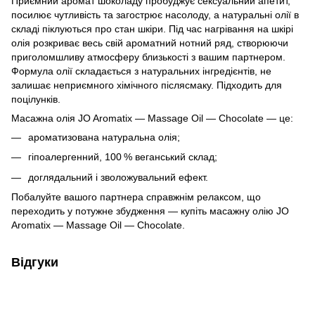
Приємний аромат шоколаду пробуджує сексуальний апетит,
посилює чутливість та загострює насолоду, а натуральні олії в
складі піклуються про стан шкіри. Під час нагрівання на шкірі
олія розкриває весь свій ароматний нотний ряд, створюючи
приголомшливу атмосферу близькості з вашим партнером.
Формула олії складається з натуральних інгредієнтів, не
залишає неприємного хімічного післясмаку. Підходить для
поцілунків.
Масажна олія JO Aromatix — Massage Oil — Chocolate — це:
ароматизована натуральна олія;
гіпоалергенний, 100 % веганський склад;
доглядальний і зволожувальний ефект.
Побалуйте вашого партнера справжнім релаксом, що
переходить у потужне збудження — купіть масажну олію JO
Aromatix — Massage Oil — Chocolate.
Відгуки