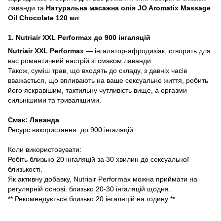
лаванди та
Натуральна масажна олія JO Aromatix Massage
Oil Chocolate 120 мл
1. Nutriair XXL Performax до 900 інгаляцій
Nutriair XXL Performax
— інгалятор-афродизіак, створить для
вас романтичний настрій зі смаком лаванди.
Також, суміш трав, що входять до складу, з давніх часів
вважається, що впливають на ваше сексуальне життя, робить
його яскравішим, тактильну чутливість вище, а оргазми
сильнішими та тривалішими.
Смак: Лаванда
Ресурс використання: до 900 інгаляцій.
Коли використовувати:
Робіть близько 20 інгаляцій за 30 хвилин до сексуальної
близькості.
Як активну добавку, Nutriair Performax можна приймати на
регулярній основі: близько 20-30 інгаляцій щодня.
** Рекомендується близько 20 інгаляцій на годину **