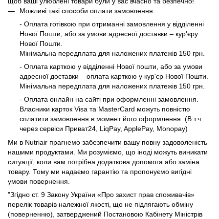
щоб ваші улюблені товари були у вас вчасно та безпечно!
Можливі такі способи оплати замовлення:
- Оплата готівкою при отриманні замовлення у відділенні
Нової Пошти, або за умови адресної доставки – кур'єру
Нової Пошти.
Мінімальна передплата для наложених платежів 150 грн.
- Оплата карткою у відділенні Нової пошти, або за умови
адресної доставки – оплата карткою у кур'єр Нової Пошти.
Мінімальна передплата для наложених платежів 150 грн.
- Оплата онлайн на сайті при оформленні замовлення.
Власники карток Visa та MasterCard можуть повністю
сплатити замовлення в момент його оформлення. (В т.ч
через сервіси Приват24, LiqPay, ApplePay, Monopay)
Ми в Nutriair прагнемо забезпечити вашу повну задоволеність
нашими продуктами. Ми розуміємо, що іноді можуть виникати
ситуації, коли вам потрібна додаткова допомога або заміна
товару. Тому ми надаємо гарантію та пропонуємо вигідні
умови повернення.
"Згідно ст. 9 Закону України «Про захист прав споживачів»
перелік товарів належної якості, що не підлягають обміну
(поверненню), затверджений Постановою Кабінету Міністрів