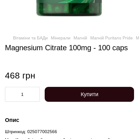
Вітаміни та БАДи
Мінерали
Магній
Магній Puritans Pride
M
Magnesium Citrate 100mg - 100 caps
468 грн
Купити
Опис
Штрихкод: 025077002566