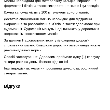
Магній необхідний для метаболізму кальцію, вироблення
ферментів і білків, а також використання жирів і вуглеводів.
Кожна капсула містить 100 мг елементарного магнію.
Достатнє споживання магнію необхідне для підтримки
скорочення та розслаблення м’язів, а також допомагає при
судомах ніг. Судоми ніг можуть іноді виникати у дорослих з
недостатнім споживанням магнію.
За даними Національних інститутів охорони здоров'я,
споживання магнію більшістю дорослих американців нижче
рекомендованої норми.
Спосіб застосування: Дорослим приймати одну (1) капсулу
чотири рази на день, бажано під час їжі.
Інші інгредієнти: желатин, рослинна целюлоза, рослинний
стеарат магнію.
Відгуки